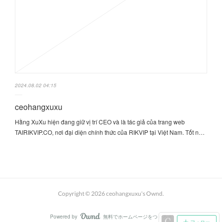
2024.08.02 04:15
ceohangxuxu
Hằng XuXu hiện đang giữ vị trí CEO và là tác giả của trang web
TAIRIKVIP.CO, nơi đại diện chính thức của RIKVIP tại Việt Nam. Tốt n…
Copyright ©
2026
ceohangxuxu's Ownd
.
Powered by
無料でホームページをつくろう
AmebaOwnd